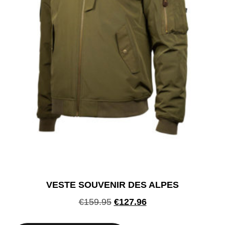
la
page
du
produit
VESTE SOUVENIR DES ALPES
Le
Le
€
159.95
€
127.96
prix
prix
Ce