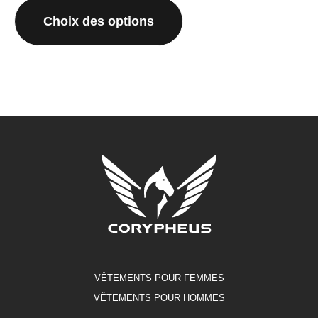
initial
actuel
produit
Choix des options
était :
est :
a
€159.95.
€127.96.
plusieurs
variations.
Les
options
peuvent
être
choisies
sur
la
page
du
produit
VÊTEMENTS POUR FEMMES
VÊTEMENTS POUR HOMMES